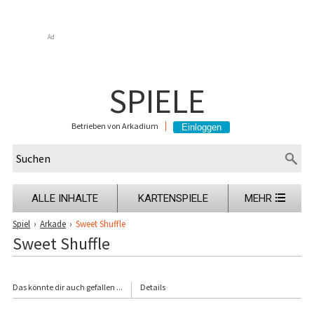
Ad
SPIELE
Betrieben von Arkadium
ALLE INHALTE
KARTENSPIELE
MEHR
Spiel
›
Arkade
›
Sweet Shuffle
Sweet Shuffle
Das könnte dir auch gefallen ...
Details