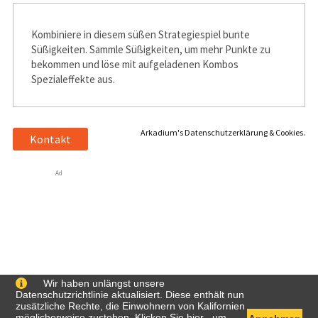
Kombiniere in diesem süßen Strategiespiel bunte
Süßigkeiten. Sammle Süßigkeiten, um mehr Punkte zu
bekommen und löse mit aufgeladenen Kombos
Spezialeffekte aus.
Arkadium's Datenschutzerklärung & Cookies.
Kontakt
Ad
Wir haben unlängst unsere
Datenschutzrichtlinie aktualisiert. Diese enthält nun
zusätzliche Rechte, die Einwohnern von Kalifornien
möglicherweise zustehen. Klicken Sie
hier
, um