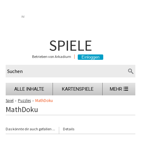
Ad
SPIELE
Betrieben von Arkadium
ALLE INHALTE
KARTENSPIELE
MEHR
Spiel
›
Puzzles
›
MathDoku
MathDoku
Das könnte dir auch gefallen ...
Details