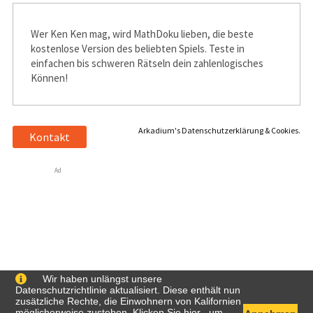
Wer Ken Ken mag, wird MathDoku lieben, die beste
kostenlose Version des beliebten Spiels. Teste in
einfachen bis schweren Rätseln dein zahlenlogisches
Können!
Arkadium's Datenschutzerklärung & Cookies.
Kontakt
Ad
Wir haben unlängst unsere
Datenschutzrichtlinie aktualisiert. Diese enthält nun
zusätzliche Rechte, die Einwohnern von Kalifornien
möglicherweise zustehen. Klicken Sie
hier
, um