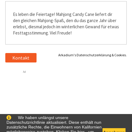
Es leben die Feiertage! Mahjong Candy Cane liefert dir
den gleichen Mahjong-Spaß, den du das ganze Jahr über
erlebst, diesmal jedoch im winterlichen Gewand für etwas
Festtagsstimmung. Viel Freude!
Arkadium's Datenschutzerklärung & Cookies.
Kontakt
Ad
Wir haben unlängst unsere
Datenschutzrichtlinie aktualisiert. Diese enthält nun
zusätzliche Rechte, die Einwohnern von Kalifornien
möglicherweise zustehen. Klicken Sie
hier
, um