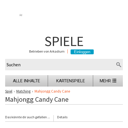
Ad
SPIELE
Betrieben von Arkadium
ALLE INHALTE
KARTENSPIELE
MEHR
Spiel
›
Matching
›
Mahjongg Candy Cane
Mahjongg Candy Cane
Das könnte dir auch gefallen ...
Details