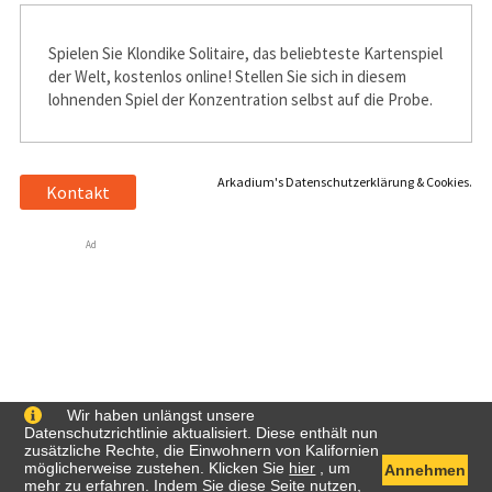
Spielen Sie Klondike Solitaire, das beliebteste Kartenspiel
der Welt, kostenlos online! Stellen Sie sich in diesem
lohnenden Spiel der Konzentration selbst auf die Probe.
Arkadium's Datenschutzerklärung & Cookies.
Kontakt
Ad
Wir haben unlängst unsere
Datenschutzrichtlinie aktualisiert. Diese enthält nun
zusätzliche Rechte, die Einwohnern von Kalifornien
möglicherweise zustehen. Klicken Sie
hier
, um
Annehmen
mehr zu erfahren. Indem Sie diese Seite nutzen,