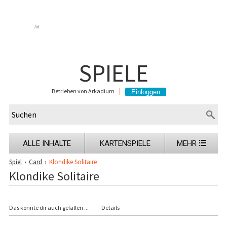
Ad
SPIELE
Betrieben von Arkadium
ALLE INHALTE
KARTENSPIELE
MEHR
Spiel
›
Card
›
Klondike Solitaire
Klondike Solitaire
Das könnte dir auch gefallen ...
Details