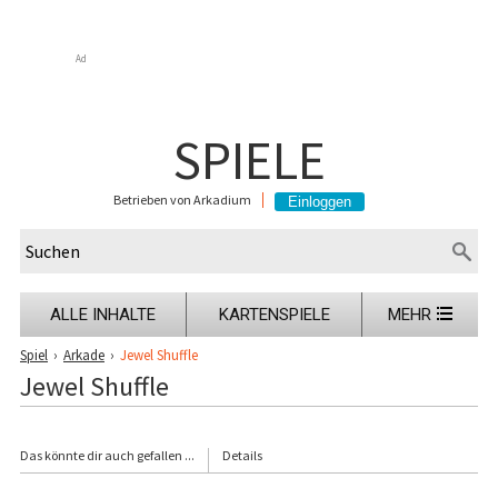
Ad
SPIELE
Betrieben von Arkadium
ALLE INHALTE
KARTENSPIELE
MEHR
Spiel
›
Arkade
›
Jewel Shuffle
Jewel Shuffle
Das könnte dir auch gefallen ...
Details