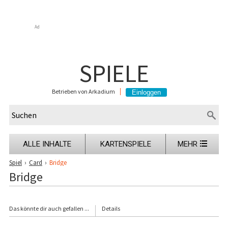
Ad
SPIELE
Betrieben von Arkadium
ALLE INHALTE
KARTENSPIELE
MEHR
Spiel
›
Card
›
Bridge
Bridge
Das könnte dir auch gefallen ...
Details