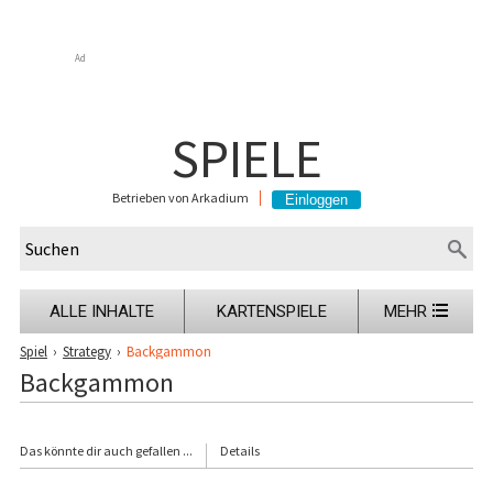
Ad
SPIELE
Betrieben von Arkadium
ALLE INHALTE
KARTENSPIELE
MEHR
Spiel
›
Strategy
›
Backgammon
Backgammon
Das könnte dir auch gefallen ...
Details