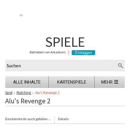
Ad
SPIELE
Betrieben von Arkadium
ALLE INHALTE
KARTENSPIELE
MEHR
Spiel
›
Matching
›
Alu's Revenge 2
Alu's Revenge 2
Das könnte dir auch gefallen ...
Details