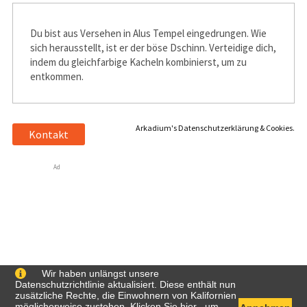
Du bist aus Versehen in Alus Tempel eingedrungen. Wie
sich herausstellt, ist er der böse Dschinn. Verteidige dich,
indem du gleichfarbige Kacheln kombinierst, um zu
entkommen.
Arkadium's Datenschutzerklärung & Cookies.
Kontakt
Ad
Wir haben unlängst unsere
Datenschutzrichtlinie aktualisiert. Diese enthält nun
zusätzliche Rechte, die Einwohnern von Kalifornien
möglicherweise zustehen. Klicken Sie
hier
, um