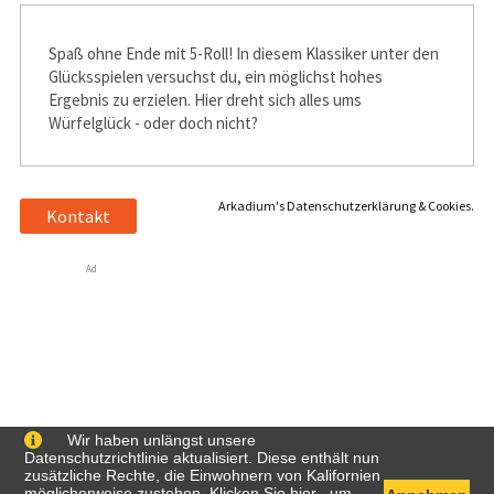
Spaß ohne Ende mit 5-Roll! In diesem Klassiker unter den
Glücksspielen versuchst du, ein möglichst hohes
Ergebnis zu erzielen. Hier dreht sich alles ums
Würfelglück - oder doch nicht?
Arkadium's Datenschutzerklärung & Cookies.
Kontakt
Ad
Wir haben unlängst unsere
Datenschutzrichtlinie aktualisiert. Diese enthält nun
zusätzliche Rechte, die Einwohnern von Kalifornien
möglicherweise zustehen. Klicken Sie
hier
, um