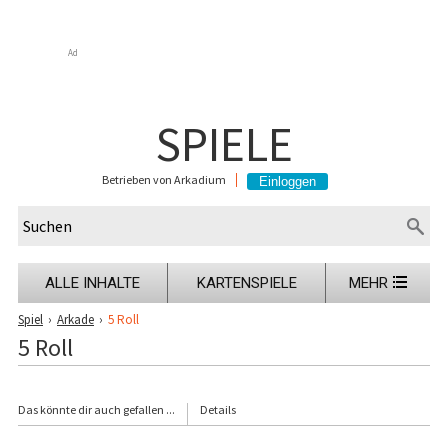
Ad
SPIELE
Betrieben von Arkadium
ALLE INHALTE
KARTENSPIELE
MEHR
Spiel
›
Arkade
›
5 Roll
5 Roll
Das könnte dir auch gefallen ...
Details